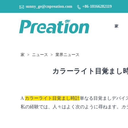

sunny_ge@cnpreation.com
+86-18166282119

家
家
>
ニュース
>
業界ニュース
カラーライト目覚まし
A
カラーライト目覚まし時計
単なる目覚ましデバイ
私の経験では、人々はよく次のように尋ねます。
カ