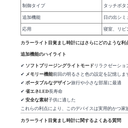
制御タイプ
タッチボタ
追加機能
日の出シミ
応用
寝室、リビ
カラーライト目覚まし時計にはさらにどのような利
追加機能のハイライト
✔
ソフトブリージングライトモード
リラクゼーショ
✔
メモリー機能
前回の明るさと色の設定を記憶しま
✔
ポータブルなデザイン
旅行や小さな部屋に最適
✔
省エネLED
長寿命
✔
安全な素材
子供に適した
これらの利点により、このデバイスは実用的かつ家
カラーライト目覚まし時計に関するよくある質問