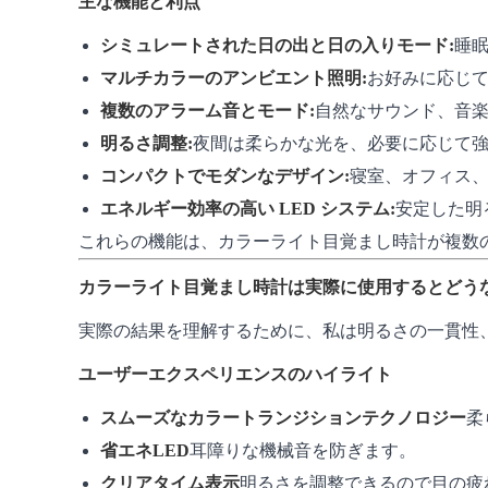
主な機能と利点
シミュレートされた日の出と日の入りモード:
睡
マルチカラーのアンビエント照明:
お好みに応じ
複数のアラーム音とモード:
自然なサウンド、音
明るさ調整:
夜間は柔らかな光を、必要に応じて
コンパクトでモダンなデザイン:
寝室、オフィス
エネルギー効率の高い LED システム:
安定した明
これらの機能は、カラーライト目覚まし時計が複数
カラーライト目覚まし時計は実際に使用するとどう
実際の結果を理解するために、私は明るさの一貫性
ユーザーエクスペリエンスのハイライト
スムーズなカラートランジションテクノロジー
柔
省エネLED
耳障りな機械音を防ぎます。
クリアタイム表示
明るさを調整できるので目の疲