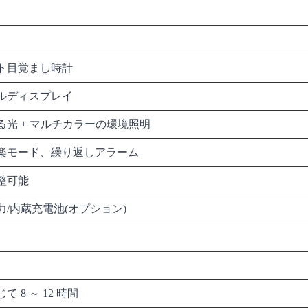
ト目覚まし時計
タルディスプレイ
る光 + マルチカラーの環境照明
楽モード、繰り返しアラーム
整可能
力/内蔵充電池(オプション)
 8 ～ 12 時間