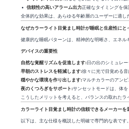
信頼性の高いアラーム出力
正確なタイミングを保
全体的な効果は、あらゆる年齢層のユーザーに適し
なぜカラーライト目覚まし時計が睡眠と生産性にと
健康的な睡眠パターンは、精神的な明晰さ、エネル
デバイスの重要性
自然な覚醒リズムを促進します:
日の出のシミュレー
早朝のストレスを軽減します:
徐々に光で目覚める音
穏やかな環境を作り出します:
マルチカラーのアンビ
夜のくつろぎをサポート:
サンセットモードは、体を
こうしたメリットを考えると、バランスの取れたラ
カラーライト目覚まし時計の信頼できるメーカーを
以下は、主な仕様を概説した明確で専門的な表です